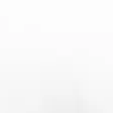
与主题赛事专区，吸引大量用户共同参与。例如赛事竞猜、粉
众热情，形成强烈的赛事氛围。
益活动、青少年体育推广以及全民健身倡导等方式，进一步
社会体育氛围，也为体育产业发展注入了新的活力。