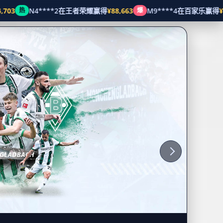
shuddering@msn.com
13594780442
企业文化
服务宗旨
互动皇冠官网
新平台开启全民热潮
开启全民热潮