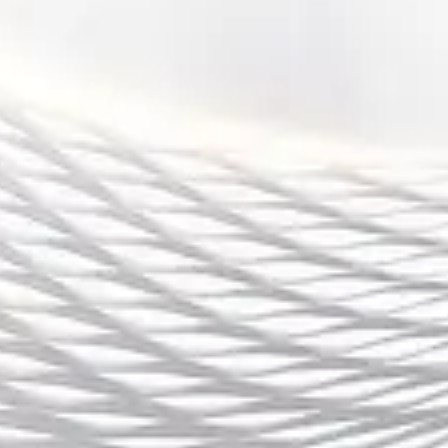
覆盖。用户无论是在手机、电脑还是智能电视上，都能够随时
育娱乐真正融入大众日常生活之中。
应用、多元内容生态以及全民参与机制，正在全面改变传统体
推动了体育娱乐产业的持续升级，为广大体育爱好者带来了
6T体育还有望在赛事互动、虚拟体验以及体育社交等领域实
育将继续引领行业发展潮流，打造更加开放、多元、智能化的