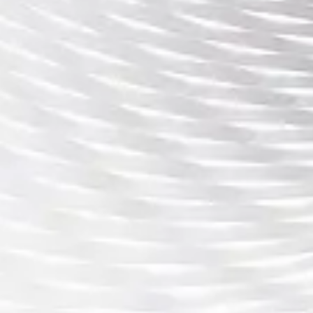
Vwin体育全
攻略解析
2026-05-19 00:32:15
好的，我已经明白你的
格式和字数要求，为“V
彩玩法攻略解析”撰写一
括摘要、四个小标题（
方面详...