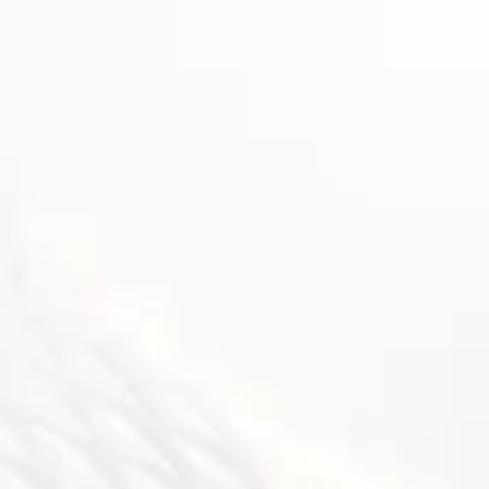
在大型赛事期间，6T体育还会推出线上互动活动
丝助威以及线上挑战赛等内容，都能够有效激发观
与此同时，平台还积极推动体育文化传播，通过公
提升大众对体育运动的关注度。这不仅有助于增强