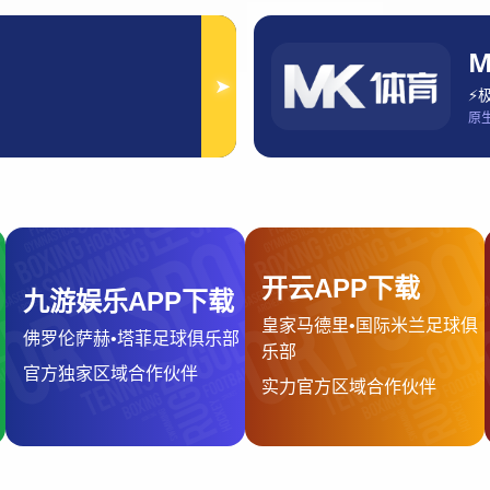
收比赛信息，而6T体育则打破了这一限制，通过多元互动功
、互动评论以及即时投票等方式，使用户在观看比赛时能够
而大大提升观赛氛围。
户可以根据自身喜好自由切换镜头角度。无论是全场视角、球
体化的观赛体验。这种沉浸式的观看方式，不仅增强了赛事
动、实时数据预测等娱乐玩法。观众在观看比赛的同时，可
的模式，不仅提升了用户停留时间，也有效增强了平台的用
建立赛事聊天室、粉丝互动专区等方式，让志同道合的体育爱
同分享精彩瞬间，从而形成更加紧密的体育社交生态。