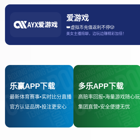
皇冠信用网
一、创新互动观赛模式
在传统体育赛事观看过程中，观众往往只能被动接
能，让用户真正融入赛事之中。平台利用实时弹幕
随时表达观点，与其他观众共同交流赛事热点，从
与此同时，6T体育还推出了多视角直播功能，用
员特写还是战术分析画面，都能为观众带来更加立
的观赏性，也让观众更深入地理解比赛内容。
为了进一步提升用户参与感，平台还加入了竞猜互
以通过参与互动活动获得更多乐趣。这种边看边玩
户活跃度。
此外，6T体育还注重用户之间的情感连接，通过
好者聚集在一起。大家可以围绕比赛展开讨论，共