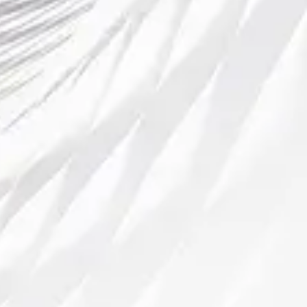
健身新趋势打造
生态平台
不断深入人心，城市青
健康生活的需求正在快
天下会体育以“聚焦全
活力运动新生态平台”