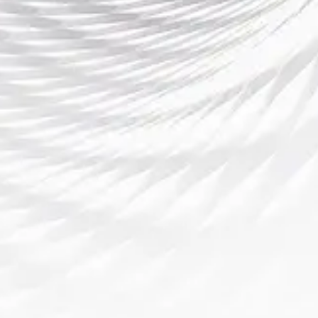
服务宗旨
互动皇冠官网
订阅
提交
Type your E-Mail
©
2026
- All Rights Reserved
皇冠网址