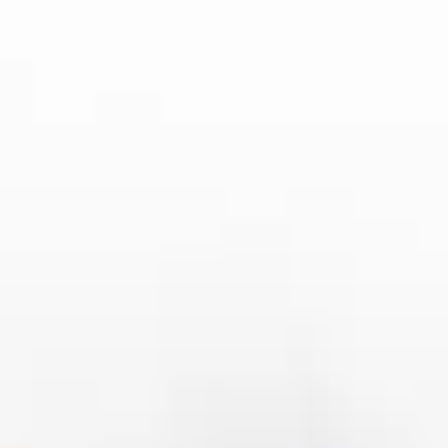
投票和竞猜，用户都能够在观看赛事的同时，与全球的体育
迷一起分享激情，进行讨论和互动。这种社交化的观看体
验，增强了体育赛事的娱乐性与互动性，也提升了平台的活
跃度和用户粘性。
平台还通过引入积分系统、奖励机制等方式，激励用户积极
参与互动。例如，用户通过参与竞猜、评论、分享等行为，
可以获得积分，并用这些积分兑换平台提供的各种奖励，如
会员权限、纪念品等。这种奖励机制不仅增强了用户的互动
热情，也提升了平台的商业价值。
4、推动中国体育娱乐文化的深远
影响
7m体育的全新互动平台不仅仅是一个商业工具，更是在推
动中国体育娱乐文化的发展。随着平台功能的不断丰富，它
已成为体育娱乐文化的重要传播载体。通过平台，用户可以
接触到更多的体育赛事和体育明星，了解体育背后的故事，
从而提升了全民对体育的认知和兴趣。