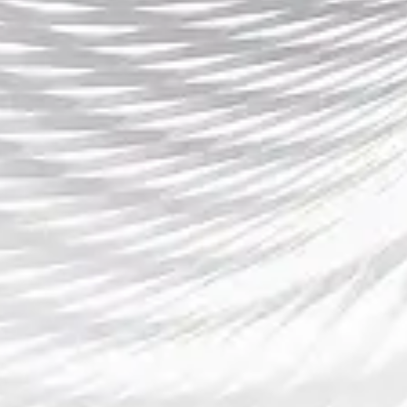
总的来说，7m体育与体育品牌的合作，不仅为观众带来了
全新的观赛体验，也为体育产业开辟了新的商业模式。这个
互动平台不仅增强了用户的参与感和互动性，也为体育品牌
和赛事运营商提供了更好的数据支持和商业机会。可以预
见，随着技术的不断进步，7m体育将继续创新和完善，推
动中国体育娱乐行业的持续发展。
2024-12-28 22:19:11
香蕉体育引领体育产业创新发展打造全新体育
娱乐生态平台
2024-12-26 22:19:29
文章摘要：随着体育产业的快速发展，传统的体育娱乐模式
已经无法满足现代消费者日益多样化的需求，体育产业的创