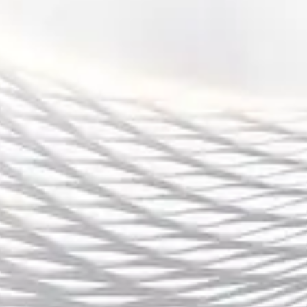
此外，平台也促进了体育娱乐的本土化发展。中国的体育产
业正处于快速发展的阶段，随着平台的推广，更多的本土体
育赛事和本土运动员得到了更广泛的关注。平台通过与本土
品牌的合作，帮助本土体育产业实现了更高效的资源整合和
营销推广，推动了中国体育娱乐产业的本土化与全球化并行
发展。
通过这种互动平台，体育已不再是一个简单的竞技项目，它
已经逐步转变为一种文化现象，成为人们日常生活的一部
分。这种文化现象的广泛传播，激发了更多年轻人参与体育
运动的热情，也为体育产业带来了前所未有的商业机会。
总结：
7m体育携手各大体育品牌打造的全新互动平台，标志着中
国体育娱乐行业进入了一个全新的时代。通过创新的互动模
式、丰富的用户体验、强大的产业链推动力以及对中国体育
文化的深远影响，这一平台不仅提升了体育赛事的娱乐性，
也促进了体育产业的多元化发展。未来，随着平台的进一步
发展和完善，它有望成为中国体育娱乐行业的重要引领者，
推动整个行业走向更高的峰值。