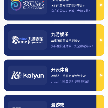
育娱乐新风潮
随着体育产业的飞速发展，中国市场在全球体育娱乐领域中
占据了越来越重要的位置。在这个背景下，7m体育携手各
大体育品牌，推出了全新的互动平台，旨在为广大体育爱好
者带来全方位、多层次的互动体验。这一创新性平台不仅强
化了体育内容的娱乐性，还提升了用户参与感，推动了中国
体育娱乐行业的发展。本文将围绕“7m体育携手各大体育品
牌打造全新互动平台，引领中国体育娱乐新风潮”这一主
题，从四个方面进行详细阐述：一是平台的创新模式，二是
平台如何促进体育产业链的发展，三是平台对用户体验的提
升，四是平台对中国体育娱乐文化的深远影响。
1、创新模式引领行业发展
7m体育与各大体育品牌的合作，标志着中国体育产业进入
了一个全新的互动时代。这个新平台的核心亮点在于其创新