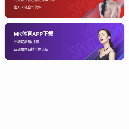
提供了更好的数据支持。平台通过收集用户数据，可以帮助
赛事组织者更好地了解观众的偏好与需求，从而优化赛事安
排和营销策略。这种数据化的运营方式，不仅提升了赛事的
商业价值，也使得体育产业的运营更加高效和精准。
皇冠官网
3、提升用户体验的多元化功能
在7m体育携手体育品牌的全新互动平台中，用户体验被置
于核心地位。平台通过整合丰富的娱乐、社交和互动功能，
极大提升了用户的参与感和满意度。首先，平台提供了多样
化的观看方式。用户不仅可以观看赛事直播，还可以根据自
己的兴趣选择不同的角度、视角和解说，为用户提供了个性
化的观赛体验。
其次，平台设计了多种社交功能，用户可以与其他观众进行
实时互动。无论是通过即时评论、实时弹幕，还是参与在线