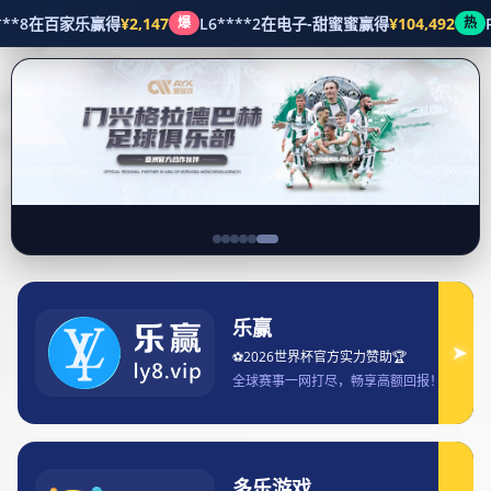
早晨如何通过手机观看英超比
赛轻松掌握实时赛事动态
首页
项目展示
早晨如何通过手机观看英超比赛轻松掌握实时赛事动态
早晨如何通过手机观看英超比
赛轻松掌握实时赛事动态