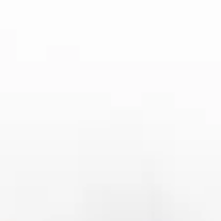
适的直播平台，还需要合理利用推送通知、数据分析和社交
媒体的互动功能。随着科技的不断发展，球迷在享受比赛的
同时，可以通过这些先进的工具和平台，快速掌握实时赛事
动态。
通过这篇文章的介绍，希望球迷们能够在繁忙的生活中，利
用智能手机随时随地了解英超的精彩瞬间。无论是在路上、
在办公室，还是在家中，手机都可以成为您随时了解英超赛
事的得力助手，让您不错过每一场激情四溢的比赛。
2025-09-13 20:37:28
如何通过谷歌搜索获取意甲直播最快途径和有
效资源