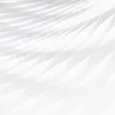
导航
知道皇冠体
提交
pe your E-Mail
项目展示
企业文化
服务宗旨
互动皇冠官