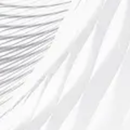
事全攻略轻松享
一，吸引了大量球迷的
越来越多的球迷选择通
种方式不仅方便快捷，
验。本文将为您带来平