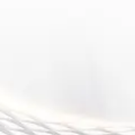
功能。例如，观众可以查看球员的跑动轨迹、传球成功率、
数据对于热衷于战术分析的球迷来说，提供了更多的研究材
背景的球迷需求，增加了观看的多样性和全球性。
的赛事信息，还能从多个维度提高观赛体验，是提升德甲观
看方式也发生了翻天覆地的变化。从传统的电视转播到现代
推荐了多个优秀的直播平台，并介绍了如何根据自己的需求
平台来提升观赛体验。通过这些建议，球迷们能够更轻松、
选择密切相关。不同平台的特点、观看质量、互动性等方面
帮助广大德甲球迷找到最适合自己的观看方式，享受每一场