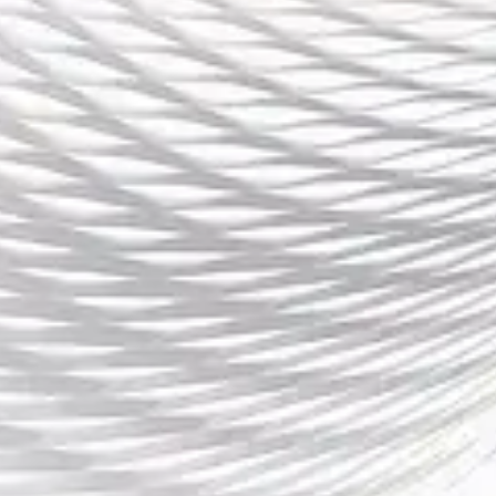
上能否观看英超比赛直播
平板设备观看法甲赛
受足球盛宴
2025-08-19 06:10:33
Tube平台上能否观看英超比赛
法甲作为全球顶级足球联赛之
视频平台的普及，YouTube
关注。随着移动设备的普及，
赛事的重要渠道。然而，英超
过平板设备观看法甲赛事。这
的足球联赛之一，其在
而且提供了更加流畅的观赛体
板设备观看法甲赛...