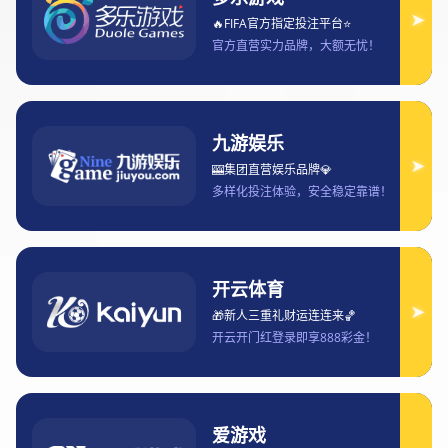
文章摘要：
在当前全球体育产业日益蓬勃发展的背景下，悦盈体育凭借
其创新性的商业模式和深度融合的数字技术，正在成为引领
行业新风向的典范。本文将从四个关键领域深入探讨悦盈体
育如何通过构建创新体育生态，推动体育行业的发展趋势。
首先，悦盈体育通过精准的市场定位和多元化的产品服务，
树立了行业标杆。其次，数字化技术的应用，为其带来了巨
大的竞争优势，尤其是在体育赛事数据分析与智能化管理方
面。第三，悦盈体育通过体育+文化、体育+娱乐等跨界融合
的战略，为消费者提供了全新的体验，并加速了体育产业链
的整合。最后，悦盈体育在全球化战略和社会责任的推动
下，也为行业树立了可持续发展的榜样。通过这些创新举
措，悦盈体育不仅促进了自身的快速增长，也为整个行业的
发展注入了新的活力。
1、精准市场定位与多元化服务
悦盈体育的成功与其精准的市场定位密不可分。在过去的几
年里，随着体育产业的逐渐扩大，市场需求不断变化，悦盈