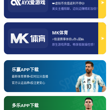
体育通过细分市场，准确把握不同消费者群体的需求，从而
制定出符合其定位的产品与服务。无论是在青少年体育培
训、专业运动员的技术提升，还是大众健身与休闲娱乐活动
的普及，悦盈体育都能通过不同的业务模式和服务内容满足
多层次的需求。
例如，悦盈体育通过开设丰富的青少年体育课程与专项训
练，不仅培养了大量有潜力的运动员，也帮助孩子们养成了
健康的生活习惯。针对成年人群体，悦盈体育还推出了个性
化的健身计划和运动指导服务，结合现代化的设备与科技手
段，优化了健身体验，提升了运动效果。
此外，悦盈体育通过不断创新的业务形式和多元化的服务项
目，将体育产业与其他相关领域如健康、娱乐、文化等进行
深度融合。通过提供跨领域的综合服务，悦盈体育能够更好
地满足市场需求，巩固自身在行业中的领先地位。
2、数字化技术引领行业创新
数字化技术的应用是悦盈体育打造创新体育生态的重要驱动