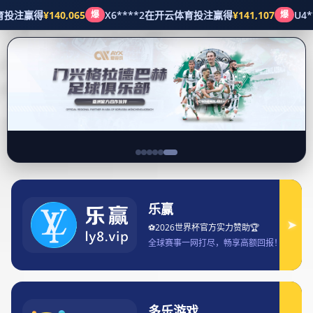
悦盈体育打造创新体育生态
引领行业新风向与发展趋势
首页
企业文化
悦盈体育打造创新体育生态 引领行业新风向与发展趋势
悦盈体育打造创新体育生态
引领行业新风向与发展趋势