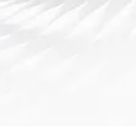
最新新闻
2026-07-24 18:11:39
鲁尔区德比烽火再燃两大豪门恩怨交织的足球传奇篇章
与辉煌历史新篇
2026-07-23 18:11:37
足球训练教学视频全面解析提升球员技术能力与实战表
现技巧指南方法
2026-07-22 19:28:16
足球名宿退役后的精彩人生从绿茵传奇到全新生活篇章
续写辉煌岁月