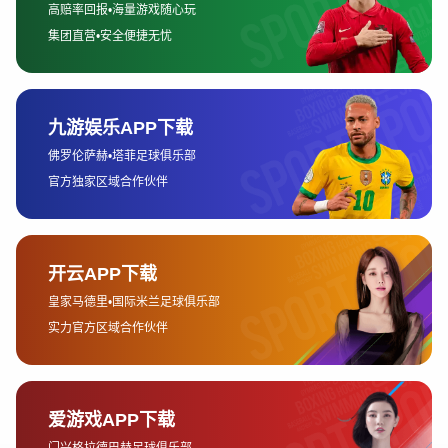
针对性的战术策略。比如，通过对对方球员的传球路线、控
球习惯等数据的分析，可以发现其攻防转换中的薄弱环节，
从而利用这些信息进行有效的反击。这种精准的数据分析，
不仅提高了球队的战术素养，也让比赛策略的制定更加科学
和高效。
2、赛事预测技术的发展
赛事预测技术是体育数据分析中最具前瞻性和挑战性的领域
之一。通过对大量历史数据的积累与分析，球探体育能够对
足球赛事的结果进行精准预测。赛事预测不仅仅是基于以往
比赛的简单回顾，还结合了球员的状态、天气因素、场地条
件、裁判员的判罚风格等多方面的因素。这种多维度的预测
技术，能够为球队的决策者、投资者以及球迷提供更为科学
的参考依据。
随着人工智能和机器学习技术的不断发展，赛事预测的准确
度不断提高。球探体育利用先进的算法和模型，结合历史比
赛数据、球员表现数据以及对手分析，能够对未来的比赛结
果做出较为精准的预测。例如，通过机器学习模型的训练，