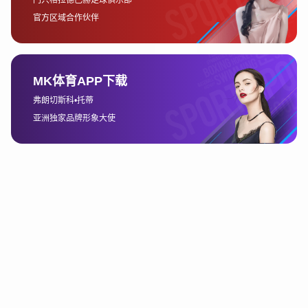
可以让系统自主学习比赛中的各类模式，从而对球队的胜
负、进球数、红黄牌等进行科学预测。这样，教练和管理层
能够根据预测结果合理分配资源，调整战术策略。
赛事预测不仅对球队管理和战术部署有帮助，对球迷和博彩
市场同样具有重要意义。通过准确的赛事预测，球迷可以更
好地理解比赛走向，丰富自己的观赛体验；而对于博彩行业
而言，赛事预测技术的应用更是提升了市场的透明度和公平
性。同时，赛事预测技术也能为俱乐部和赞助商提供投资决
策依据，通过预测比赛的受欢迎程度和收视率，帮助他们更
好地策划市场营销活动。
3、球探体育助力中国足球俱乐部
和国家队
球探体育在数据分析和赛事预测领域的深厚积累，正逐步成
为中国足球俱乐部和国家队的重要合作伙伴。借助球探体育