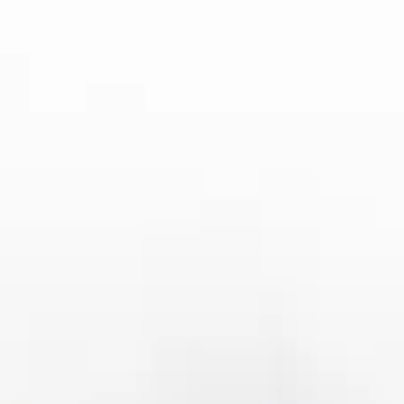
强大的数据支持，俱乐部和国家队能够更加精确地分析自身
的优劣势，提升球队整体竞技水平和战术执行力。特别是在
中国足球面临着竞技水平提升瓶颈的背景下，数据技术为球
队提供了新的突破口。
皇冠网址
球探体育不仅仅为球队提供技术支持，还在提升球队战略制
定、选人用人等方面发挥了重要作用。通过对球员的身体数
据、技术数据、心理状态等的全面分析，球探体育帮助教练
团队做出更为科学的球员选择。比如，在引援阶段，俱乐部
可以通过球探体育提供的球员数据，精准判断球员是否符合
球队的战术体系需求，避免传统引援方式中的盲目性和风
险。
此外，球探体育还积极推动数据技术与中国足球青训体系的
结合，帮助青少年足球队发现潜力球员。通过大数据分析，
青训系统可以更有效地识别天赋球员，并针对其优势进行个
性化的培养。通过早期的技术跟踪和数据评估，可以大大提
高青少年球员的培养效率，确保他们在进入职业联赛时具备
更高的竞技水平。