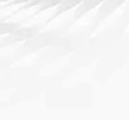
九州酷游体育平台全面升级，带你畅享最刺激
的体育竞技体验
2025-01-31 18:29:18
九州酷游体育平台一直以其创新的技术、丰富的赛事选择和
卓越的用户体验在体育竞技领域占据重要地位。随着平台的
全面升级，它为广大用户带来了更刺激、更流畅、更具互动
性的体育竞技体验。本篇文章将对九州酷游体育平...
皇冠体育赔率分析与预测：深入解析足球赛事
赔率变化及投注策略