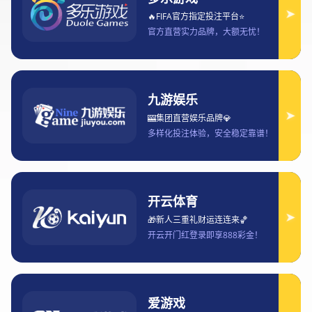
略
好的，我将按照你的要求生成一篇完整的文章，包括摘要、
4个小标题及详细阐述，每个自然段均匀分布，并符合
HTML格式要求。文章约3000字左右。下面是完整内容：
---
文章摘要：诺亚体育作为全球体育产业的重要创新力量，凭
借其对智能化运动体验的深度探索和前瞻性的全球发展战
略，正在引领整个行业迈向全新的发展高度。本文将从智能
化运动技术应用、创新商业模式、全球市场布局以及可持续
发展策略四个方面，对诺亚体育在行业中的创新实践进行全
面解析。首先，诺亚体育通过整合先进的智能设备、大数据
分析与运动科学技术，为用户提供个性化、高效的运动体
验，从而改变了传统体育的训练和管理模式。其次，其独特
的商业模式融合线上与线下资源，形成多维度盈利体系，推