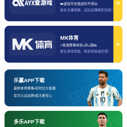
动体育产业链的创新升级。再次，诺亚体育积极布局全球市
场，借助国际合作与跨界资源整合，提升品牌影响力与国际
竞争力。最后，企业在可持续发展方面展现出高度责任感，
通过绿色科技和社会公益行动，实现企业价值与社会价值的
双向提升。本文将逐步深入阐述诺亚体育在各个维度的创新
举措与战略布局，揭示其如何在智能化、国际化与可持续发
展的浪潮中稳步引领行业发展。
1、智能化运动技术应用
诺亚体育在智能化运动技术领域的探索是其引领行业创新的
核心驱动力之一。公司通过引入人工智能、大数据和物联网
技术，将运动训练、健康监测与运动娱乐深度融合，为用户
提供个性化的运动方案。
皇冠网址