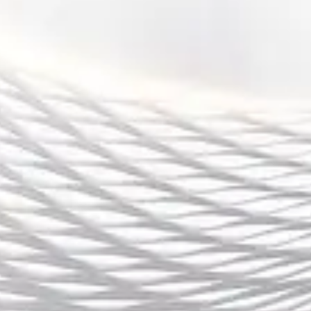
知名体育品牌、科技企业以及体育科研机构开展合作，引进
先进技术和管理经验。同时，通过共同研发和品牌联名，提
升企业在全球市场的认知度和影响力，形成互利共赢的合作
模式。
跨境技术引进与本土创新结合，使诺亚体育在全球市场上具
备强大的竞争力。企业将国际先进技术进行本土化应用，同
时培养本地研发和运营团队，实现技术与市场的双向匹配，
确保企业在全球布局中保持持续创新力和适应力。
4、可持续发展与社会责任
在追求商业成功的同时，诺亚体育高度重视可持续发展和企
业社会责任。企业通过绿色科技、环保场馆建设以及公益运
动项目，将社会价值融入企业发展战略，实现经济效益与社
会效益的双向提升。
绿色科技应用方面，诺亚体育在运动设备和场馆建设中广泛
采用节能材料和低碳技术，减少能耗和碳排放。智能管理系
统进一步优化资源使用效率，使企业运营更加环保和可持
续，为行业树立绿色发展的示范。