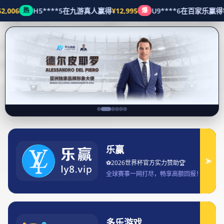
诺亚体育引领行业创新 聚焦
智能化运动体验与全球发展战
略
首页
企业文化
诺亚体育引领行业创新 聚焦智能化运动体验与全球发展战
略
诺亚体育引领行业创新 聚焦
智能化运动体验与全球发展战