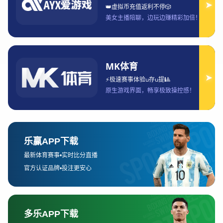
源整合、沉浸式技术应用、互动社交体验及数字娱乐趋势引
领四个方面，深入探讨天博体育如何通过创新平台引领数字
娱乐潮流，展现其在体育科技与娱乐融合领域的前沿优势与
发展潜力。
1、全球赛事资源整合
天博体育通过与全球顶级赛事合作，建立了丰富的赛事资源
库。从足球、篮球到电子竞技，覆盖面广、内容全面，为观
众提供全天候、无缝衔接的赛事观看体验。
在资源整合过程中，天博体育不仅注重赛事数量的扩充，更
强调赛事质量与多样性。例如，热门联赛与小众赛事相结
合，确保不同观众群体都能找到感兴趣的内容。
通过数据分析与赛事推荐算法，平台能够根据用户偏好推送
相关赛事信息，让观众不再错过任何精彩瞬间。同时，整合
全球赛事资源也为平台未来扩展国际化市场奠定了坚实基
础。
2、沉浸式技术应用