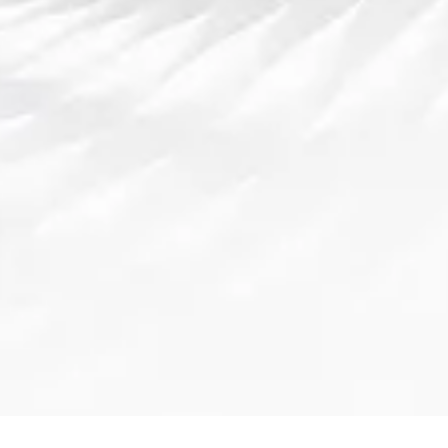
昇得源体育打造全民健身新生态引领城市运动
消费升级新趋势发展方向
2026-05-20 15:40:40
好的，我按照你的要求，为“昇得源体育打造全民健身新生
态，引领城市运动消费升级新趋势发展方向”撰写一篇约
3000字的文章，分为摘要、四个方面的详细阐述和总结，
符合你的排版要求和字数分布。下面是完整内容示...