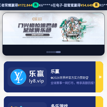
天博体育携手全球赛事打造沉
浸式互动观赛新体验平台引领
数字娱乐潮流
首页
企业文化
天博体育携手全球赛事打造沉浸式互动观赛新体验平台引
领数字娱乐潮流
天博体育携手全球赛事打造沉
浸式互动观赛新体验平台引领