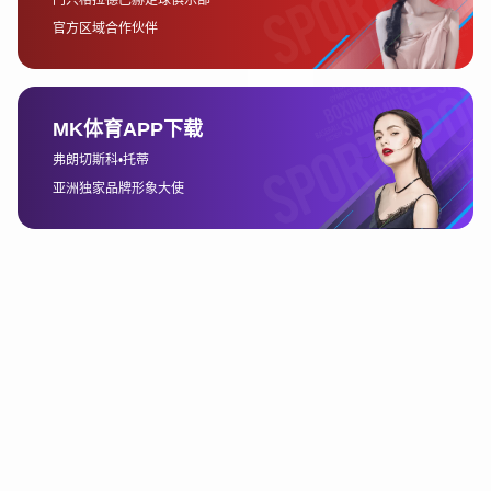
此外，天博体育还引入虚拟粉丝俱乐部和专属奖励体系，鼓
励用户参与社区互动和赛事活动，打造线上线下融合的社交
娱乐生态，增强平台整体价值。
4、数字娱乐潮流引领
天博体育通过沉浸式观赛体验和互动功能，引领了数字娱乐
的新潮流。平台不仅满足了用户对赛事观看的基本需求，更
创造了娱乐化、社交化和个性化的综合体验。
在数字化娱乐趋势下，天博体育不断探索创新模式，如跨平
台联动、虚拟代币奖励及互动赛事内容生成，为观众提供持
续的新鲜感和参与感。
这种潮流引领不仅体现在用户体验上，也在商业模式创新上
展现价值。通过技术赋能和全球赛事资源整合，天博体育为
整个体育娱乐产业树立了数字化升级的典范。
总结：
总体来看，天博体育通过全球赛事资源整合、沉浸式技术应
用、互动社交体验及数字娱乐潮流引领，全面重塑了传统体