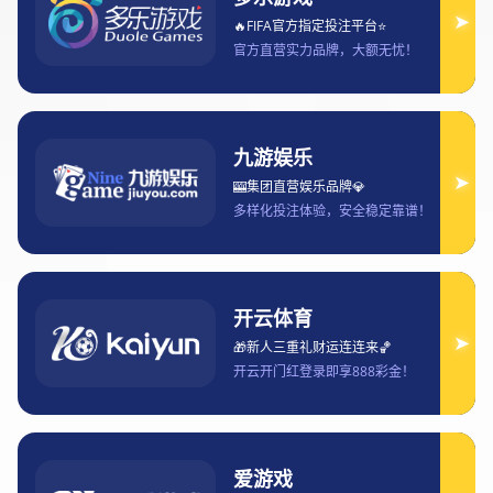
数字娱乐潮流
明白了，我会严格按照你的要求写出完整文章，控制段落、
字数均匀、标题格式以及摘要，围绕“天博体育携手全球赛
事打造沉浸式互动观赛新体验平台引领数字娱乐潮流”主
题。以下是示例文章：
---
随着数字娱乐产业的不断发展，天博体育凭借其创新的技术
与全球赛事资源，正在打造一套前所未有的沉浸式互动观赛
新体验平台。这一平台不仅突破了传统观赛模式的局限，更
通过虚拟现实、增强现实、社交互动及智能推荐等技术手
段，让观众能够全方位、多维度地参与赛事体验。从赛事内
容的实时呈现，到用户个性化的互动体验，再到全球赛事资
源的整合与数字娱乐潮流的引领，天博体育正在重塑体育观
赛方式，提升观众参与感与娱乐价值。这篇文章将从赛事资