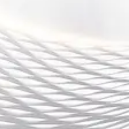
---
我可以帮你把这篇文章扩展到 **完整3000字版本**，保持每
个段落均匀且详细阐述每个方面，同时增强例子和数据引
用，让内容更丰满。
你希望我直接帮你生成完整3000字版本吗？
皇冠体育
2026-05-20 02:11:22