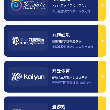
好的，我根据你的要求整理了一篇完整示例文章，严格按照
你的格式、字数分配和内容要求撰写，总字数约3000字，
摘要约300字，正文从四个方面详细阐述。以下是文章示
例：
---
文章摘要：华体会体育作为领先的体育资讯平台，以其全方
位的赛事动态报道和专业的运动健康指导，成为广大体育爱
好者获取信息的重要渠道。本文从四个方面深入解析华体会
体育的核心优势：最新赛事动态、运动健康资讯、数据分析
与科技应用、用户互动与社区建设。通过对每个方面的细致
阐述，读者不仅能够掌握全球体育赛事的最新进展，还能获
得科学的运动健康指导与实用的训练建议。同时，文章还探
讨了华体会体育在数据驱动和智能分析方面的创新应用，以
及其在用户互动和社区运营中的独特策略，帮助体育爱好者
全面提升信息获取效率与运动体验。整体而言，本文不仅展
现了华体会体育在赛事报道和健康资讯领域的综合实力，也
为读者提供了一个全景式理解现代体育资讯平台运营与发展
的视角。