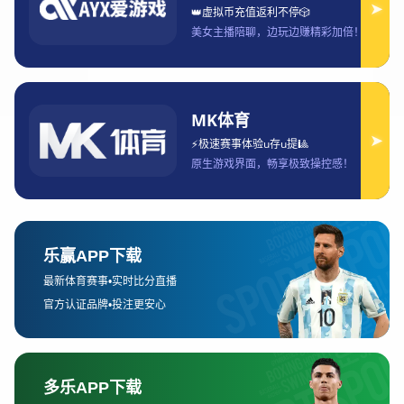
1、最新赛事动态追踪
华体会体育通过全天候监控全球各类体育赛事，实现了对比
赛动态的实时追踪。无论是足球、篮球，还是网球、电子竞
技，用户都能在第一时间获取比分、赛程以及赛后分析。