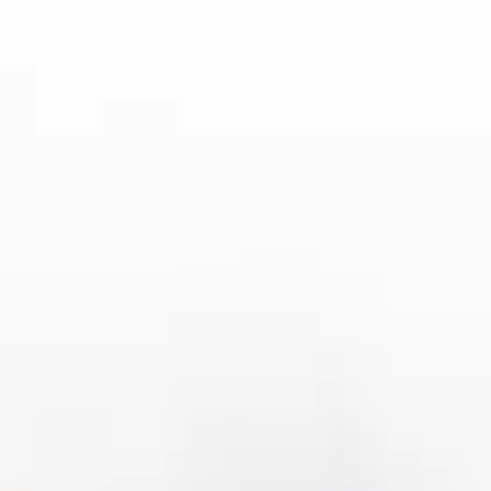
在数据分析方面，华体会体育充分利用大数据和人工智能技
术，对赛事、运动表现及用户行为进行深度挖掘。通过数据
驱动的分析，用户能够获得更精准的比赛预测和运动建议。
平台提供的数据可视化工具，将复杂的赛事统计信息以图
表、热力图等形式呈现，帮助用户直观理解关键数据点。这
种科学化展示极大提升了信息的可读性和实用性。
华体会体育还应用机器学习算法分析球员表现趋势和战术变
化，用户可以通过数据洞察了解比赛背后的战略逻辑。这不
仅满足了专业分析需求，也为普通观众提供了学习与参考的
机会。
在运动健康领域，平台通过可穿戴设备数据整合，实时监控
用户心率、运动量和睡眠质量，结合个性化健康建议，实现
科学训练与健康管理的闭环。
科技应用的广泛融合，使华体会体育不仅是信息平台，更成
为数据驱动的智能运动助手，为用户提供全方位、精准化的
服务体验。
4、用户互动与社区建设