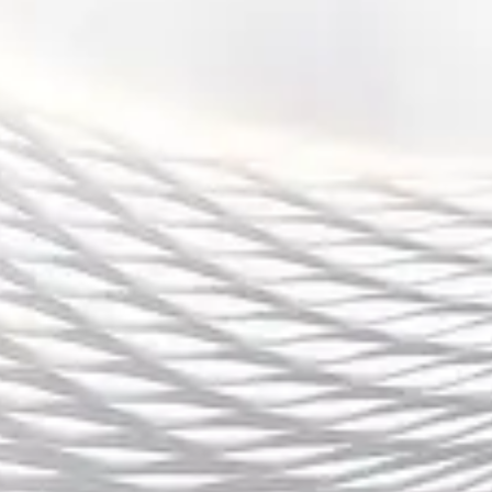
此外，澳门银河娱乐城还特别注重餐饮文化的体验，定期举
办各类美食节和餐饮主题活动，让游客在品尝美食的同时，
也能体验到不同文化的饮食特色。无论是品酒会、餐酒搭配
课程，还是地方风味的美食节，都为游客提供了一个了解和
体验世界各地美食的机会。
总结：
澳门银河娱乐城以其卓越的娱乐设施、创新的休闲项目、豪
华的住宿环境和独特的餐饮体验，成功地打造了一个引领娱
乐与休闲新潮流的奢华度假胜地。它不仅满足了游客的娱乐
需求，更通过全面的服务和细致的设计，创造了一个身心放
松、享受生活的理想场所。无论是度假休闲，还是商务旅
行，澳门银河娱乐城都能够提供无与伦比的体验。
澳门银河娱乐城的成功，不仅在于其高端设施和服务的完美
结合，更在于其深刻理解了现代游客的需求和偏好。在未
来，随着更多创新服务的推出，澳门银河娱乐城有望继续保
持其在全球旅游度假市场中的领先地位，成为更多游客心目
中的理想之地。