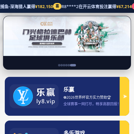
澳门银河娱乐城引领娱乐与休
闲新潮流打造独一无二的豪华
度假体验
首页
企业文化
澳门银河娱乐城引领娱乐与休闲新潮流打造独一无二的豪
华度假体验
澳门银河娱乐城引领娱乐与休
闲新潮流打造独一无二的豪华