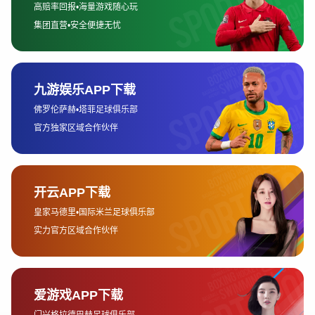
欢乐时光。
2、创新的休闲项目
除了传统的娱乐活动，澳门银河娱乐城的休闲项目也在不断
创新和完善。这里的休闲项目种类繁多，涵盖了从瑜伽、冥
想到水疗、SPA等一系列让人身心放松的活动。特别是度假
村内的水疗中心，采用了最先进的水疗技术和奢华的护理体
验，致力于为游客提供放松、养生的完美体验。在这里，游
客不仅可以享受到传统的按摩服务，还能通过专门定制的护
理套餐，体验到个性化的服务。
此外，澳门银河娱乐城还创新性地推出了“健康与运动”主题
的休闲项目。例如，度假村内的高尔夫球场是与国际知名设
计师合作打造的，球场环境优美，景色宜人，能够提供极致
的高尔夫体验。对于喜爱运动的游客，度假村内还提供了包
括网球、健身房、骑行等在内的多项运动设施，极大地丰富
了游客的休闲方式。
澳门银河娱乐城不仅注重游客的身体放松，也特别关注心灵
的舒缓。度假村内的冥想和瑜伽课程，以及独具匠心的自然